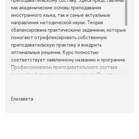
как академические основы преподавания
иностранного языка, так и самые актуальные
направления методической науки. Теория
сбалансирована практическими заданиями, которые
помогают отрефлексировать собственную
преподавательскую практику и внедрить
оптимальные решения. Курс полностью
соответствует заявленному названию и программе.
Профессионализм преподавательского состава
высочайший, превзошел все ожидания. При этом
онлайн занятия никогда не предполагали чисто
лекционный формат, это всегда было живое
общение с коллегами и с преподавателями,
Елизавета
наглядная демонстрация разных способов онлайн-
работы со студентами. Мне как преподавателю
Авиационного английского было особенно ценно,
что в программу включена такая дисциплина как
English for Specific Purposes. Глубина и разнообразие