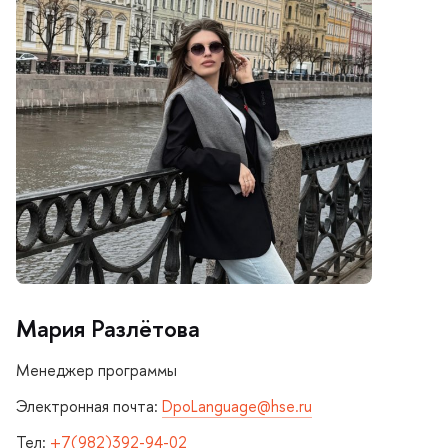
Мария Разлётова
Менеджер программы
Электронная почта:
DpoLanguage@hse.ru
Тел:
+7(982)392-94-02