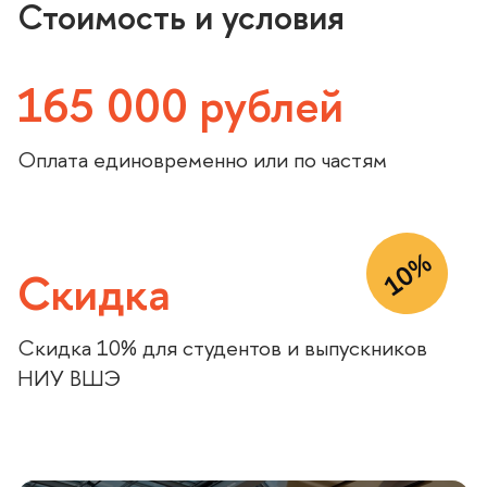
Стоимость и условия
предлагаемых материалов, а также открытость
преподавателей, их готовность отвечать на
вопросы даже за пределами класса, вызывают
165 000 рублей
чувство благодарности и дают вдохновение
профессионально расти и преподавать. Спасибо
преподавателям и кураторам.
Оплата единовременно или по частям
10%
Скидка
Скидка 10% для студентов и выпускников
НИУ ВШЭ