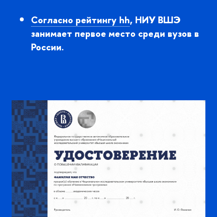
Согласно рейтингу hh
, НИУ ВШЭ
занимает первое место среди вузо
России.