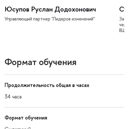
Юсупов Руслан Додохонович
Ст
Управляющий партнер "Лидеров изменений"
Заме
чело
Ш
Формат обучения
Продолжительность общая в часах
34 часа
Формат обучения