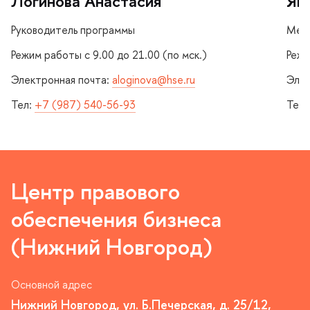
Логинова Анастасия
Як
Руководитель программы
Мен
Режим работы с 9.00 до 21.00 (по мск.)
Режи
Электронная почта:
aloginova@hse.ru
Элек
Тел:
+7 (987) 540-56-93
Тел:
Центр правового
обеспечения бизнеса
(Нижний Новгород)
Основной адрес
Нижний Новгород, ул. Б.Печерская, д. 25/12,