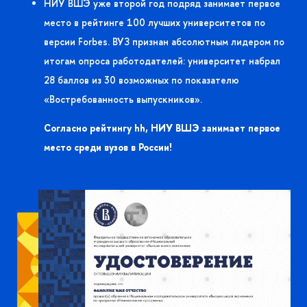
НИУ ВШЭ уже второй год подряд занимает первое
место в рейтинге 100 лучших университетов по
ерсии Forbes. ВУЗ признан абсолютным лидером по
итогам опроса работодателей: университет набрал
28 баллов из 30 возможных по показателю
«Востребованность выпускников».
Согласно рейтингу hh, НИУ ВШЭ занимает первое
место среди вузов в России!