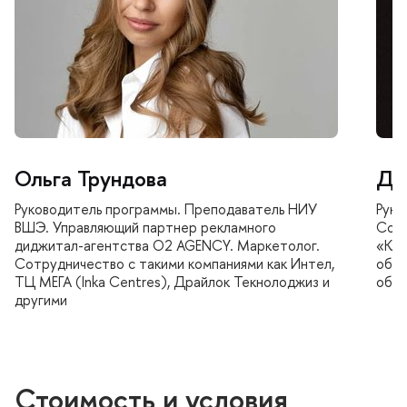
Ольга Трундова
Да
Руководитель программы. Преподаватель НИУ
Руко
ШЭ. Управляющий партнер рекламного
Соос
диджитал-агентства О2 AGENCY. Маркетолог.
«Ко
Сотрудничество с такими компаниями как Интел,
обра
ТЦ МЕГА (Inka Centres), Драйлок Текнолоджиз и
обра
другими
Стоимость и условия