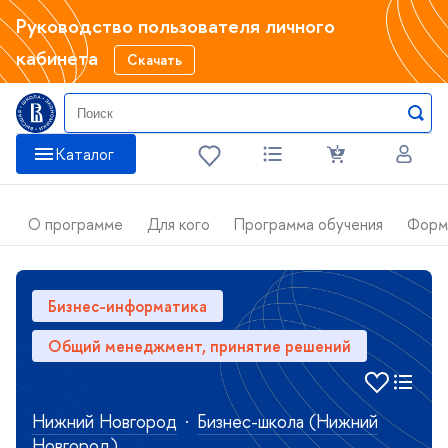
Руководство пользователя личного
кабинета
Скачать
Катало
О программе
Для кого
Программа обучения
Форм
Бизнес-информатика
Общий менеджмент, принятие решений
Нижний Новгород
·
Бизнес-школа (Нижний
Новгород)