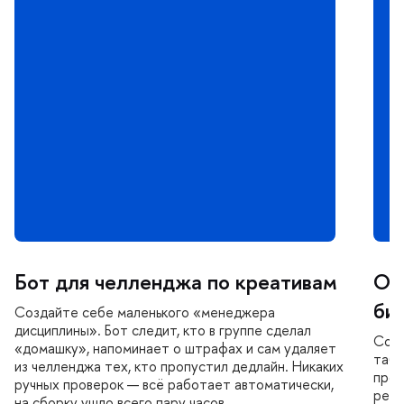
Бот для челленджа по креативам
Оп
из
Создайте себе маленького «менеджера
дисциплины». Бот следит, кто в группе сделал
Собе
«домашку», напоминает о штрафах и сам удаляет
табл
из челленджа тех, кто пропустил дедлайн. Никаких
прог
ручных проверок — всё работает автоматически,
резу
на сборку ушло всего пару часов.