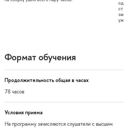
одно
стат
закр
уже 
Формат обучения
Продолжительность общая в часах
78 часо
Условия приема
На программу зачисляются слушатели с высшим