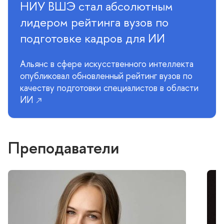
НИУ ВШЭ стал абсолютным
лидером рейтинга вузов по
подготовке кадров для ИИ
Альянс в сфере искусственного интеллекта
опубликовал обновленный рейтинг вузов по
качеству подготовки специалистов в области
ИИ
Преподаватели