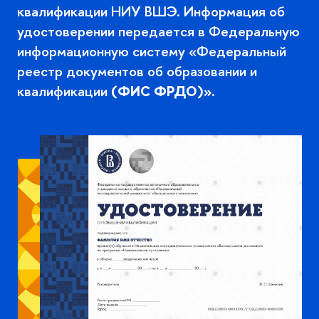
квалификации НИУ ВШЭ. Информация о
удостоверении передается в Федеральную
информационную систему «Федеральный
реестр документов об образовании и
квалификации
(ФИС ФРДО)».