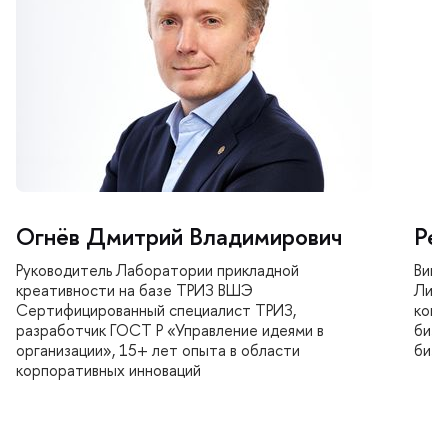
Огнёв Дмитрий Владимирович
Ре
Руководитель Лаборатории прикладной
ице-
креативности на базе ТРИЗ ВШЭ
Лице
Сертифицированный специалист ТРИЗ,
конс
разработчик ГОСТ Р «Управление идеями
изне
организации», 15+ лет опыта в области
изне
корпоративных инноваций