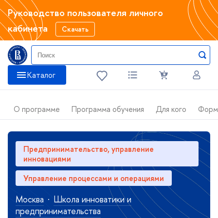
Руководство пользователя личного
кабинета
Скачать
Катало
О программе
Программа обучения
Для кого
Форм
Предпринимательство, управление
инновациями
Управление процессами и операциями
Москва
·
Школа инноватики и
предпринимательства