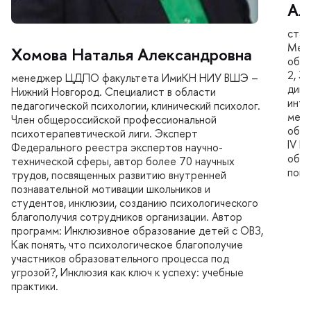
Ал
стар
Межк
Хомова Наталья Александровна
обла
2, 3
менеджер ЦДПО факультета ИмиКН НИУ ВШЭ –
дипл
Нижний Новгород. Специалист в области
инте
педагогической психологии, клинический психолог.
межд
Член общероссийской профессиональной
обра
психотерапевтической лиги. Эксперт
IV В
Федерального реестра экспертов научно-
обра
технической сферы, автор более 70 научных
поис
трудов, посвященных развитию внутренней
познавательной мотивации школьников и
студентов, инклюзии, созданию психологического
лагополучия сотрудников организации. Автор
программ: Инклюзивное образование детей с ОВЗ,
Как понять, что психологическое благополучие
участников образовательного процесса под
угрозой?, Инклюзия как ключ к успеху: учебные
практики.