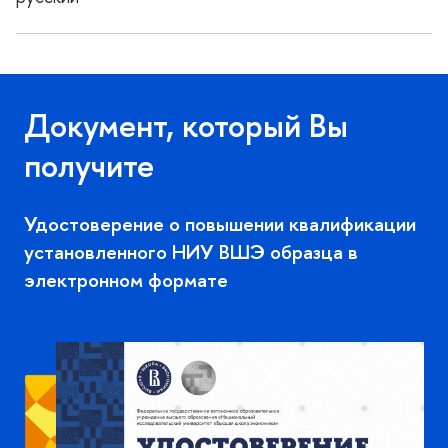
Документ, который Вы
получите
Удостоверение о повышении квалификации
установленного НИУ ВШЭ образца
электронном формате