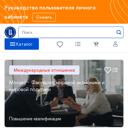
Руководство пользователя личного
кабинета
Скачать
Катало
Международные отношения
Москва
·
Факультет мировой экономики и
мировой политики