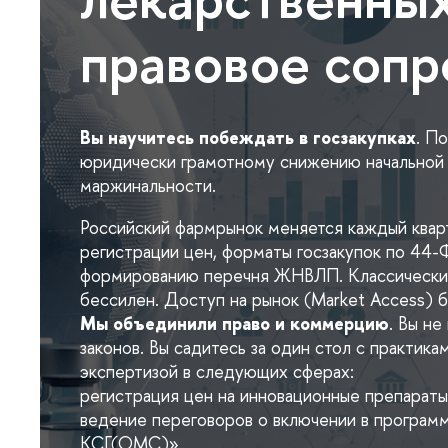
правовое соп
ы научитесь побеждать в госзакупках
. П
юридически грамотному снижению начальной 
маржинальности.
Российский фармрынок меняется каждый кварт
регистрации цен, форматы госзакупок по 44-
формированию перечня ЖНВЛП. Классический
ессилен. Доступ на рынок (Market Access) бе
Мы объединили право и коммерцию
. Вы не
законов. Вы садитесь за один стол с практик
экспертизой в следующих сферах:
регистрация цен на инновационные препараты
едение переговоров о включении в програ
КСГ(ОМС)».