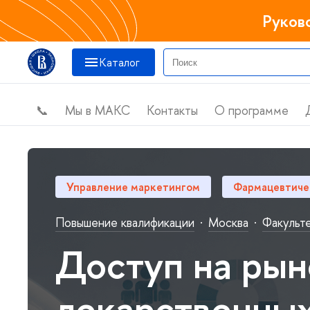
Руков
Катало
📞
Мы в МАКС
Контакты
О программе
Управление маркетингом
Фармацевтиче
Повышение квалификации
·
Москва
·
Факульте
Доступ на рын
лекарственных