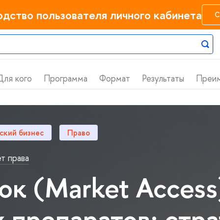
одство пользователя личного кабинета
С
Для кого
Программа
Формат
Результаты
Преи
ский бизнес
Право
т права
ок (Market Access
 препаратов: стра