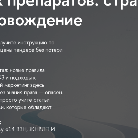
ровождение
олучите инструкцию по
цены тендера без потери
ал: новые правила
ФЗ и подходы к
 маркетинг здесь
з знания права — опасен.
 просто учите статьи
ами, которые обладают
;
мму «14 ВЗН, ЖНВЛП И