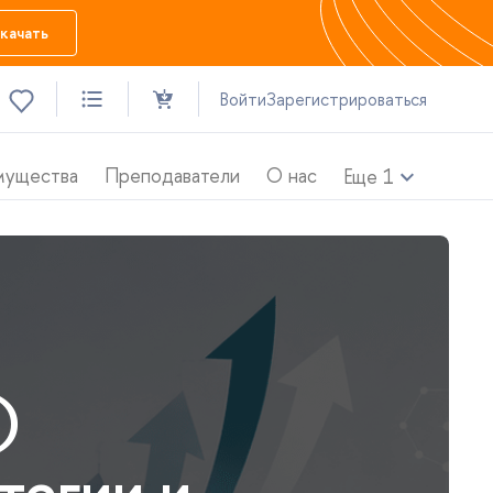
качать
ойти
Зарегистрироваться
мущества
Преподаватели
О нас
Еще
1
)
тегии и