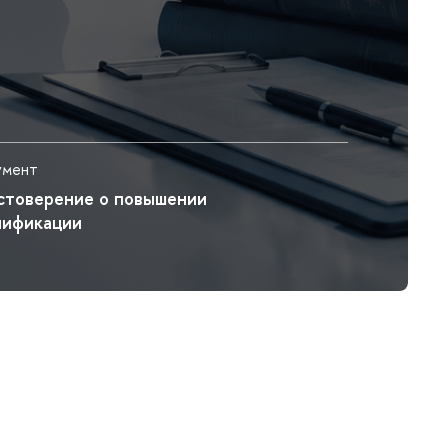
умент
стоверение о повышении
лификации