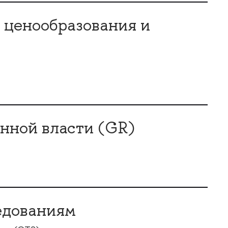
, ценообразования и
нной власти (GR)
едованиям