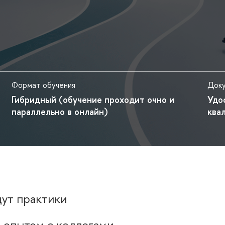
Формат обучения
Док
Гибридный (обучение проходит очно и
Удо
параллельно в онлайн)
ква
дут практики
 опытом с коллегами