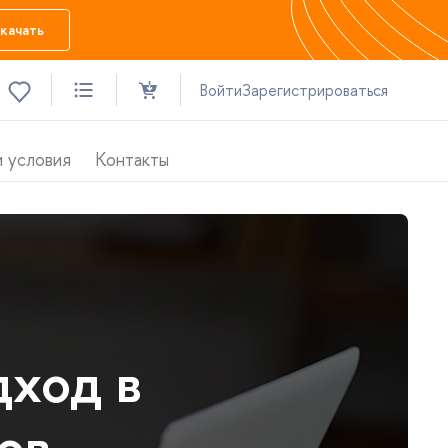
качать
ойти
Зарегистрироваться
 условия
Контакты
одход
ко