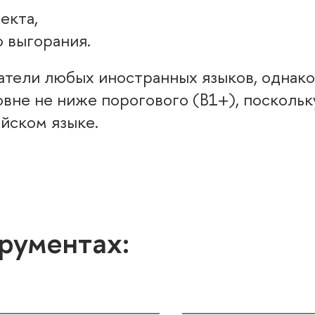
екта,
 выгорания.
тели любых иностранных языков, однако
вне не ниже порогового (В1+), посколь
йском языке.
трументах: