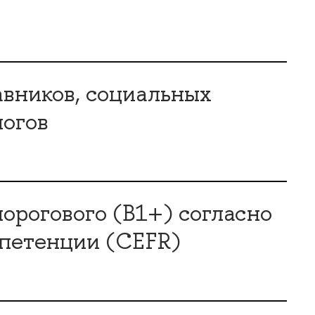
авников, социальных
олого
орогового (В1+) согласно
мпетенции (CEFR)