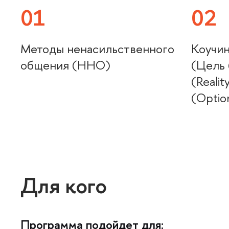
01
02
Методы ненасильственного
Коучи
общения (ННО)
(Цель 
(Realit
(Option
Для кого
Программа подойдет для: