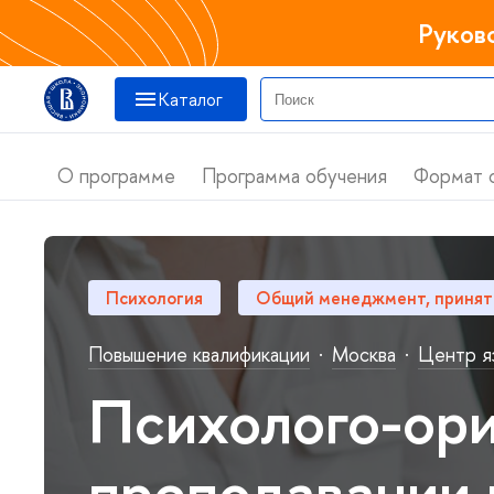
Руков
Катало
О программе
Программа обучения
Формат 
Психология
Общий менеджмент, принят
Повышение квалификации
·
Москва
·
Центр я
Психолого-ор
преподавании