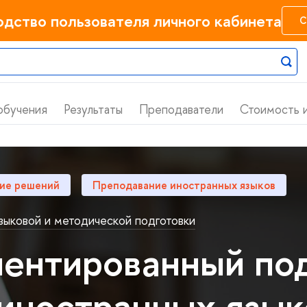
одство пользователя личного кабинета
С
обучения
Результаты
Преподаватели
Стоимость и
ие решений
Преподавание иностранных языко
зыковой и методической подготовки
иентированный п
 иностранных язы