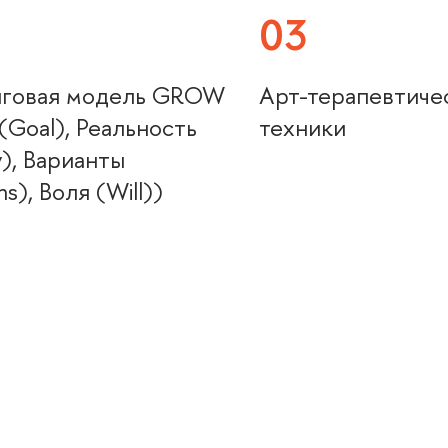
03
нговая модель GROW
Арт-терапевтиче
(Goal), Реальность
техники
y), Варианты
s), Воля (Will))