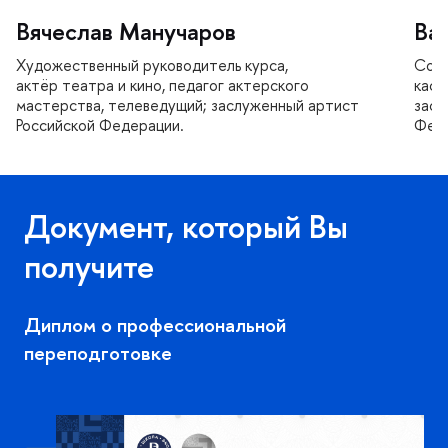
ячеслав Манучаро
ал
Художественный руководитель курса,
Сове
актёр театра и кино, педагог актерского
кафе
мастерства, телеведущий; заслуженный артист
засл
Российской Федерации.
Феде
Документ, который Вы
получите
Диплом о профессиональной
переподготовке