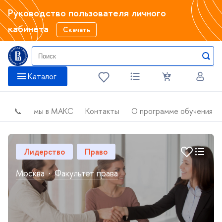
Руководство пользователя личного
кабинета
Скачать
Катало
📞
мы в МАКС
Контакты
О программе обучения
Лидерство
Право
Москва
·
Факультет права