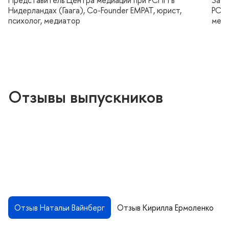
Нидерландах (Гаага), Co-Founder EMPAT, юрист,
РСПП
психолог, медиатор
меди
Отзывы выпускнико
Отзыв Натальи Вайнбер
Отзыв Кирилла Ермоленко