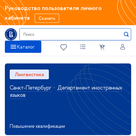
Руководство пользователя личного
кабинета
Скачать
Катало
Лингвистика
Санкт-Петербур
·
Департамент иностранных
языко