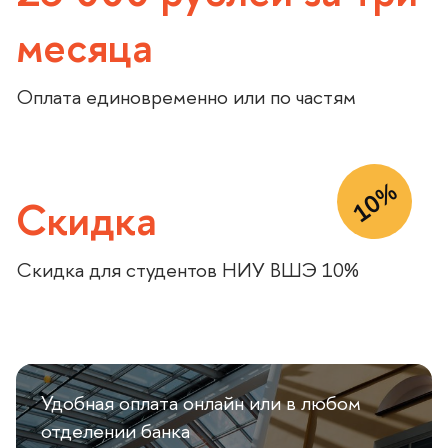
ранее дела с романскими языками) даже не знала
месяца
итальянского алфавита, а сейчас могу что-то
слушать и понимать, не только учебные материалы,
но и , например, комментарии к видео в Ютубе и т.п.
Оплата единовременно или по частям
Повторюсь, курс прекрасный, и я с удовольствием
продолжу заниматься».
10%
Скидка
Скидка для студентов НИУ ВШЭ 10%
Удобная оплата онлайн или в любом
отделении банка