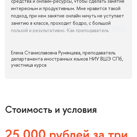
средства и онлайн-ресурсы, чтобы сделать занятие
интересным и продуктивным. Мне нравится такой
подход, при нем занятие онлайн ничуть не уступает
занятию в классе, проходит бодро, с большой
пользой и результативно. Как преподаватель
иностранного языка, я даже подсмотреланекоторые
ресурсы и подходы и стала использовать их в своих
онлайн-занятиях со студентами ВШЭ.
Елена Станиславовна Румянцева, преподаватель
департамента иностранных языков НИУ ВШЭ СПб,
Атмосфера на занятии доброжелательная, в общем,
участница курса
я получаю большое удовольствие от курса, приятно
снова почувствовать себя студентом в такой
обстановке.
Хотелось бы особенно отметить и поблагодарить
Стоимость и условия
за предоставление записей занятий - у меня не
сегда получается быть на уроке, но благодаря
этому я прохожу все занятия, делаю все дз и не
отстаю от курса. Для меня самой удивительно, что
25 000 рублей за три
три месяца назад я (филолог-германист, не имевший