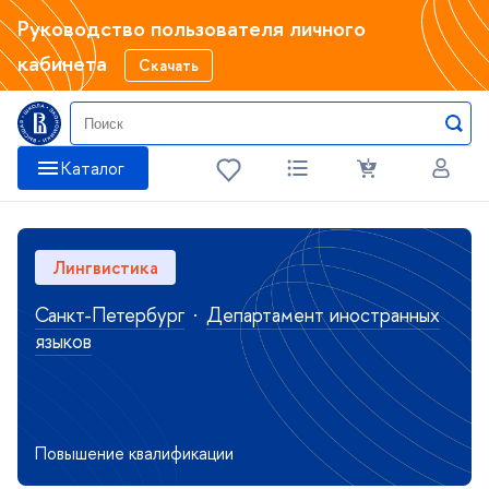
Руководство пользователя личного
кабинета
Скачать
Катало
Лингвистика
Санкт-Петербур
·
Департамент иностранных
языко