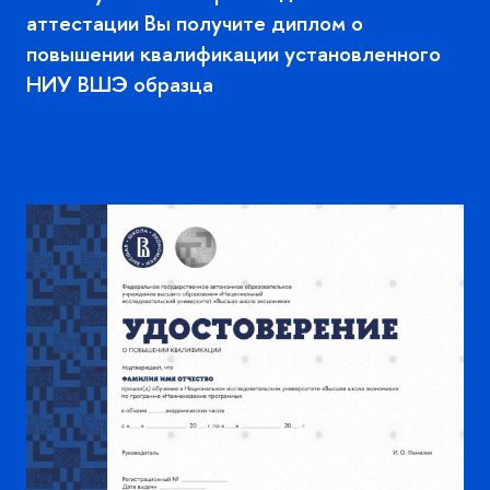
аттестации Вы получите диплом о
повышении квалификации установленного
НИУ ВШЭ образца