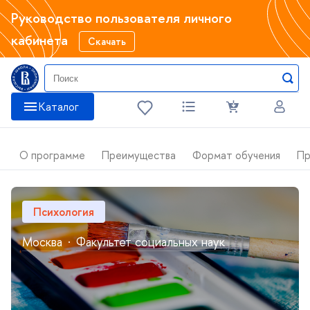
Руководство пользователя личного
кабинета
Скачать
Катало
О программе
Преимущества
Формат обучения
Пр
Психология
Москва
·
Факультет социальных наук