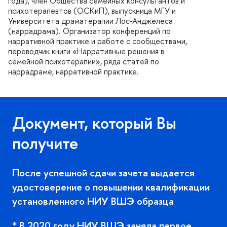
ода), член Общества семейных консультантов и
психотерапевтов (ОСКиП), выпускница МГУ и
Университета драматерапии Лос-Анджелеса
(наррадрама). Организатор конференций по
нарративной практике и работе с сообществами,
переводчик книги «Нарративные решения
семейной психотерапии», ряда статей по
наррадраме, нарративной практике.
Документ, который Вы
получите
После успешной сдачи зачета выдается
удостоверение о повышении квалификации
установленного НИУ ВШЭ образца
* В 2020 году НИУ ВШЭ заняла первое