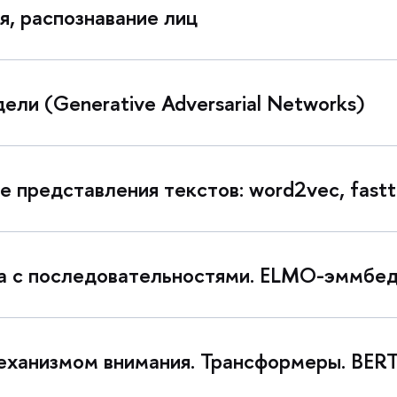
я, распознавание лиц
ли (Generative Adversarial Networks)
е представления текстов: word2vec, fastt
та с последовательностями. ELMO-эммбе
еханизмом внимания. Трансформеры. BER