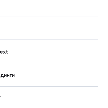
ext
ддинги
T