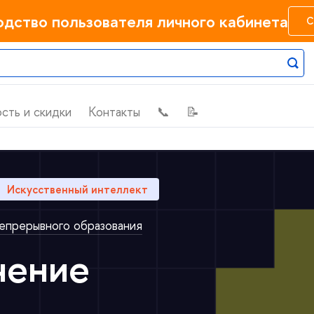
одство пользователя личного кабинета
С
сть и скидки
Контакты
📞
📝
Искусственный интеллект
епрерывного образования
чение