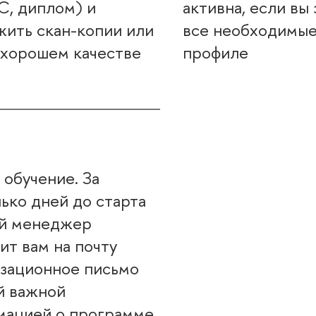
, диплом) и
активна, если вы
ить скан-копии или
се необходимы
 хорошем качестве
профиле
 обучение. За
ько дней до старта
ий менеджер
ит вам на почту
зационное письмо
й важной
мацией о программе