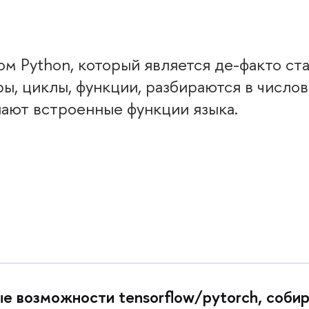
ком Python, который является де-факто с
ы, циклы, функции, разбираются в число
нают встроенные функции языка.
е возможности tensorflow/pytorch, соби