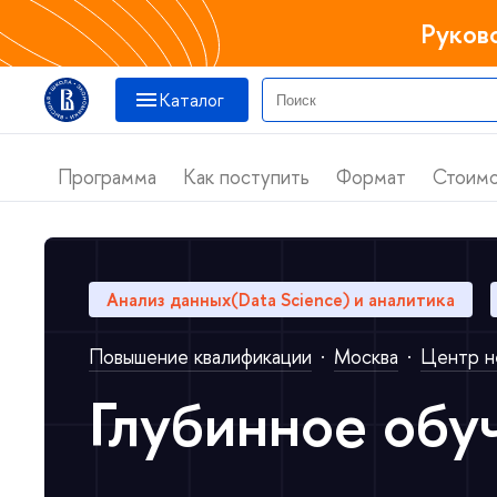
Руков
Катало
Программа
Как поступить
Формат
Стоимо
Анализ данных(Data Science) и аналитика
Повышение квалификации
·
Москва
·
Центр н
Глубинное обу