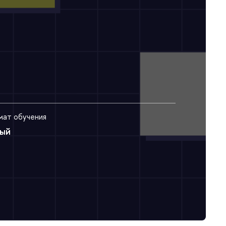
ат обучения
ый