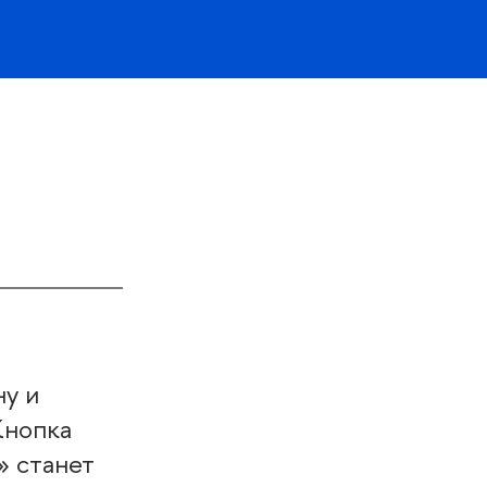
ну и
Кнопка
» станет