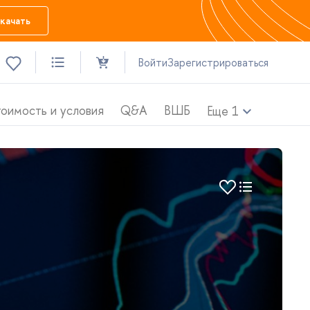
качать
ойти
Зарегистрироваться
оимость и условия
Q&A
ШБ
Еще
1