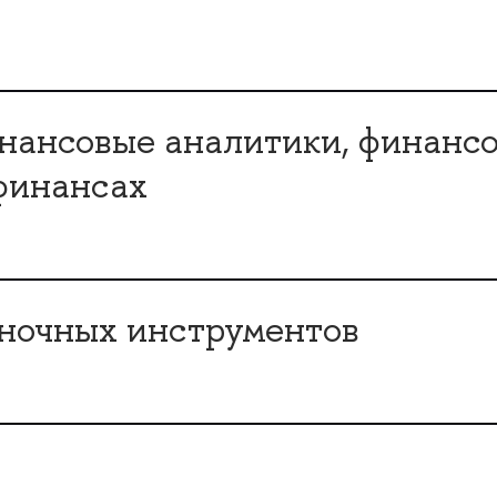
инансовые аналитики, финан
финансах
ыночных инструменто