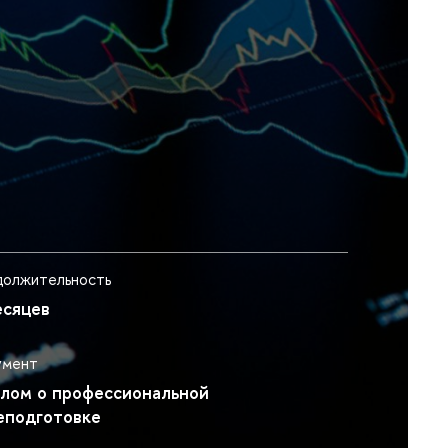
олжительность
есяце
умент
лом о профессиональной
еподготовке