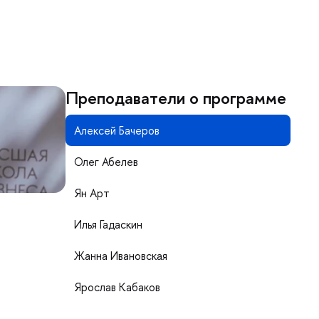
Преподаватели о программе
Алексей Бачеро
Олег Абеле
Ян Арт
Илья Гадаскин
Жанна Ивановская
Ярослав Кабако