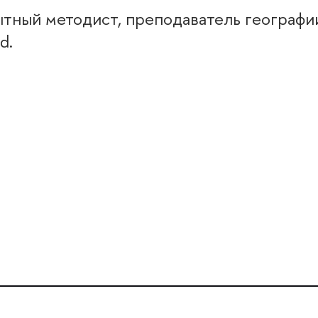
ытный методист, преподаватель географи
d.