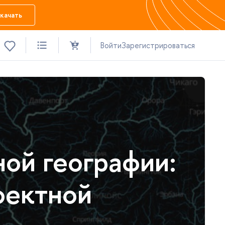
качать
Войти
Зарегистрироваться
ой географии:
оектной