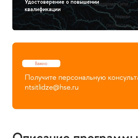
Удостоверение о повышении
квалификации
Важно
Получите персональную консульта
ntsitlidze@hse.ru
Описание программ