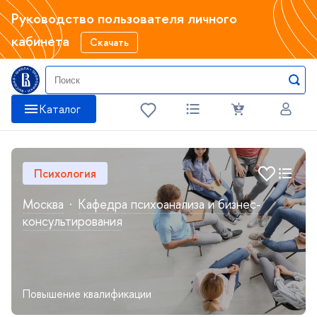
Руководство пользователя личного
кабинета
Скачать
Катало
Психология
Москва
·
Кафедра психоанализа и бизнес-
консультирования