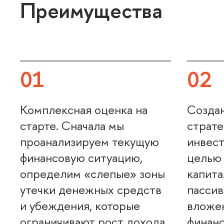
Преимущества
01
02
Комплексная оценка на
Созда
старте. Сначала мы
страте
проанализируем текущую
инвест
финансовую ситуацию,
целью
определим «слепые» зоны
капита
утечки денежных средст
пассив
и убеждения, которые
ложен
ограничивают рост дохода.
финанс