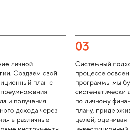
03
ние личной
Системный под
гии. Создаём свой
процессе освоен
иционный план с
программы мы б
 преумножения
систематически 
ла и получения
по личному фина
ного дохода через
плану, придержи
ия в различные
целей, оценивая
овые инструменты.
инвестиционный 