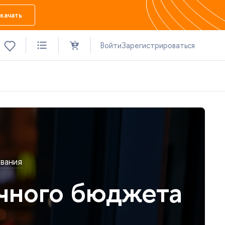
качать
ойти
Зарегистрироваться
вания
ичного бюджета