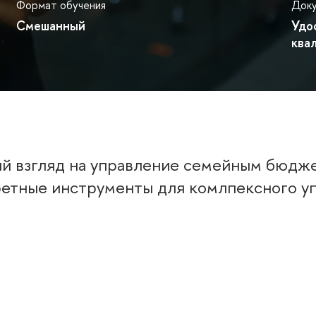
Формат обучения
Док
Смешанный
Удо
ква
й взгляд на управление семейным бюдже
кретные инструменты для комлпексного у