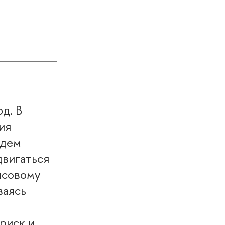
ход.
ия
удем
двигаться
нсовому
ваясь
риск и