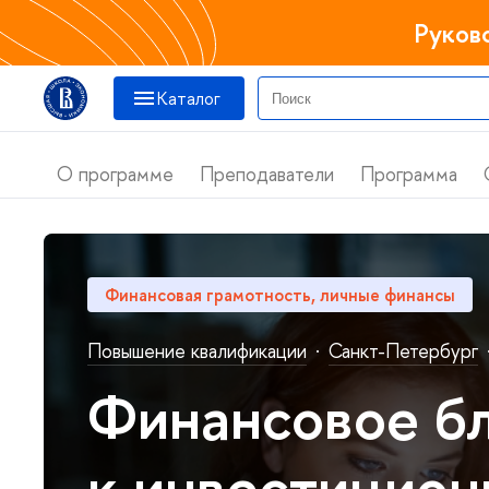
Руков
Катало
О программе
Преподаватели
Программа
Финансовая грамотность, личные финансы
Повышение квалификации
·
Санкт-Петербур
Финансовое бл
к инвестицион