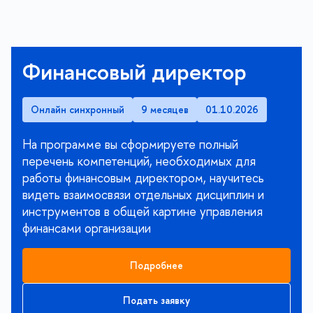
Финансовый директор
Онлайн синхронный
9 месяцев
01.10.2026
На программе вы сформируете полный
перечень компетенций, необходимых для
работы финансовым директором, научитесь
видеть взаимосвязи отдельных дисциплин и
инструментов в общей картине управления
финансами организации
Подробнее
Подать заявку