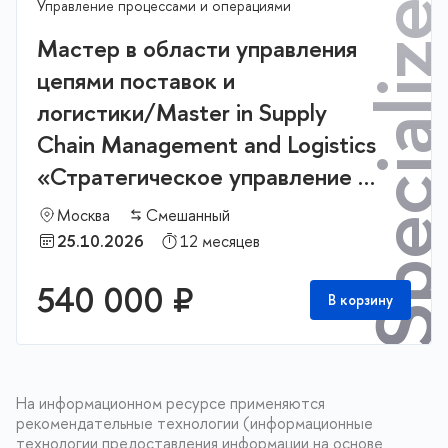
Specialized Mast
Управление процессами и операциями
Мастер в области управления
цепями поставок и
логистики/Master in Supply
Chain Management and Logistics
«Стратегическое управление и
бизнес аналитика в логистике и
Москва
Смешанный
цепях поставок»
25.10.2026
12 месяцев
540 000 ₽
В корзину
На информационном ресурсе применяются
рекомендательные технологии (информационные
технологии предоставления информации на основе