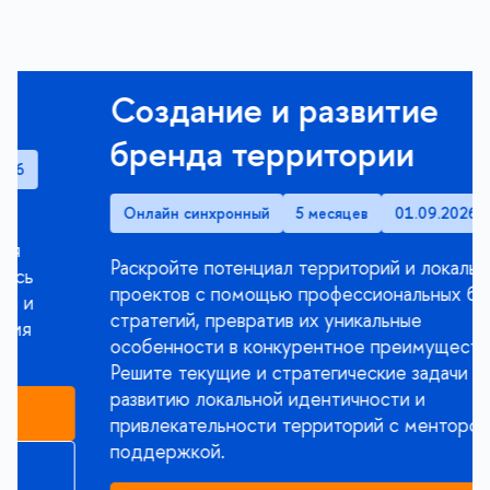
Создание и развитие
бренда территории
Онлайн синхронный
5 месяцев
01.09.2026
Раскройте потенциал территорий и локальных
проектов с помощью профессиональных бренд-
стратегий, превратив их уникальные
особенности в конкурентное преимущество.
Решите текущие и стратегические задачи по
развитию локальной идентичности и
привлекательности территорий с менторской
поддержкой.