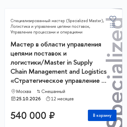
Specialized Mast
Специализированный мастер (Specialized Master),
Логистика и управление цепями поставок,
Управление процессами и операциями
Мастер в области управления
цепями поставок и
логистики/Master in Supply
Chain Management and Logistics
«Стратегическое управление и
бизнес аналитика в логистике и
Москва
Смешанный
цепях поставок»
25.10.2026
12 месяцев
540 000 ₽
В корзину