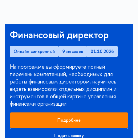
Финансовый директор
Онлайн синхронный
9 месяцев
01.10.2026
На программе вы сформируете полный
перечень компетенций, необходимых для
работы финансовым директором, научитесь
видеть взаимосвязи отдельных дисциплин и
инструментов в общей картине управления
финансами организации
Подробнее
Подать заявку