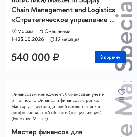
Chain Management and Logistics
«Стратегическое управление и
Executive Master
бизнес аналитика в логистике и
Москва
Смешанный
цепях поставок»
25.10.2026
12 месяцев
540 000 ₽
В корзину
Финансовый менеджмент, Финансовый учет и
отчетность, Финансы и финансовые рынки,
Мастер для руководителей высшего звена в
профессиональной области (специализации)
(Executive Master)
Мастер финансов для