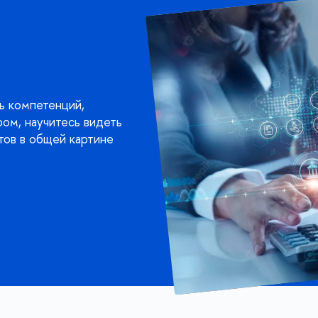
ь компетенций,
ом, научитесь видеть
тов в общей картине