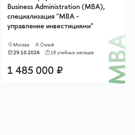
Business Administration (MBA),
специализация "MBA -
управление инвестициями"
MBA
Москва
Очный
29.10.2026
18 учебных месяцев
К
1 485 000 ₽
В корзину