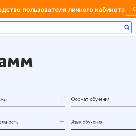
одство пользователя личного кабинета
С
рамм
ммы
Формат обучения
льность
Язык обучения