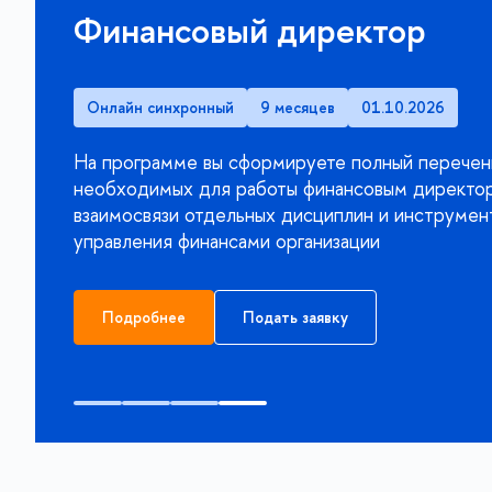
Финансовый директор
Онлайн синхронный
9 месяцев
01.10.2026
На программе вы сформируете полный перечен
необходимых для работы финансовым директор
взаимосвязи отдельных дисциплин и инструмен
управления финансами организации
Подробнее
Подать заявку