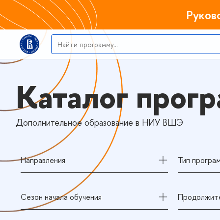
Руков
Каталог прог
Дополнительное образование в НИУ ВШЭ
Направления
Тип програ
Сезон начала обучения
Продолжите