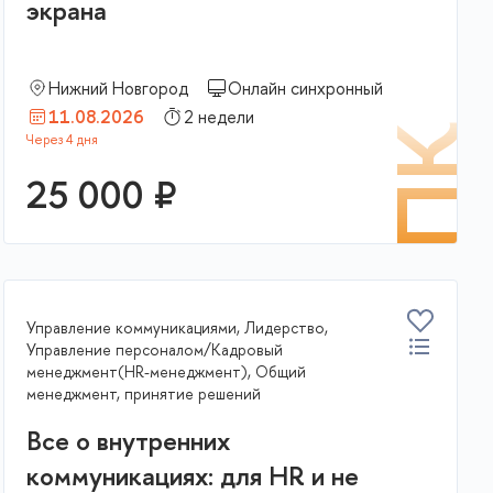
экрана
Нижний Новгород
Онлайн синхронный
11.08.2026
2 недели
К
ПК
25 000 ₽
В корзину
Управление коммуникациями, Лидерство,
Управление персоналом/Кадровый
менеджмент(HR-менеджмент), Общий
менеджмент, принятие решений
Все о внутренних
коммуникациях: для HR и не