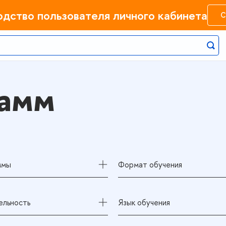
одство пользователя личного кабинета
С
рамм
ммы
Формат обучения
льность
Язык обучения