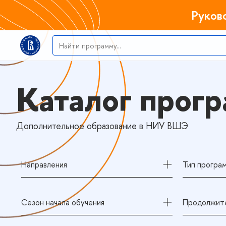
Руков
Каталог прог
Дополнительное образование в НИУ ВШЭ
Направления
Тип програ
Сезон начала обучения
Продолжите