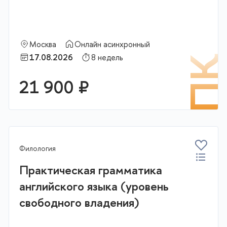
Москва
Онлайн асинхронный
17.08.2026
8 недель
К
П
21 900 ₽
В корзину
Филология
Практическая грамматика
английского языка (уровень
свободного владения)