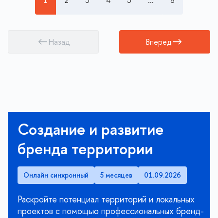
1
2
3
4
5
...
8
Назад
Вперед
Создание и развитие
бренда территории
Онлайн синхронный
5 месяцев
01.09.2026
Раскройте потенциал территорий и локальных
проектов с помощью профессиональных бренд-