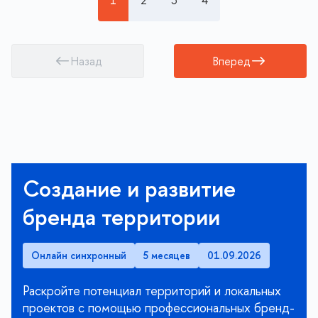
1
2
3
4
Назад
Вперед
Создание и развитие
бренда территории
Онлайн синхронный
5 месяцев
01.09.2026
Раскройте потенциал территорий и локальных
проектов с помощью профессиональных бренд-