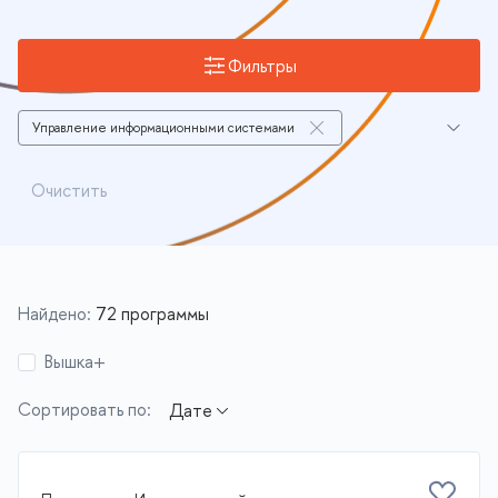
Фильтры
Управление информационными системами
Вычислительная техника и сети
Очистить
Инфокоммуникационные технологии и системы связи
Информационная безопасность
Искусственный интеллект
Найдено:
72 программы
Анализ данных(Data Science) и аналитика
Вышка+
Бизнес-информатика
Сортировать по:
Программирование и разработка
Программы с актуальным набором