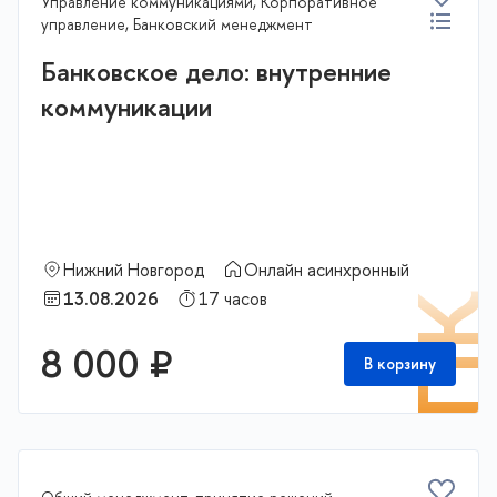
Управление коммуникациями, Корпоративное
Финансовые организации
управление, Банковский менеджмент
Управление образованием и наукой
Банковское дело: внутренние
коммуникации
Спортивный менеджмент
Экономика и организация строительства
Жилищно-коммунальное хозяйство
Здравоохранение
Нижний Новгород
Нижний Новгород
Онлайн асинхронный
Программы с актуальным набором
13.08.2026
17 часов
П
8 000 ₽
В корзину