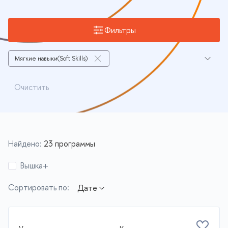
Фильтры
Мягкие навыки(Soft Skills)
Управление персоналом/Кадровый менеджмент(HR-
менеджмент)
Очистить
Лидерство
"Зелёная" экономика
Риск-менеджмент
Стратегический менеджмент
Найдено:
23 программы
Общий менеджмент, принятие решений
Вышка+
Корпоративное управление
Сортировать по:
Экономика недвижимости
Фармацевтический бизнес