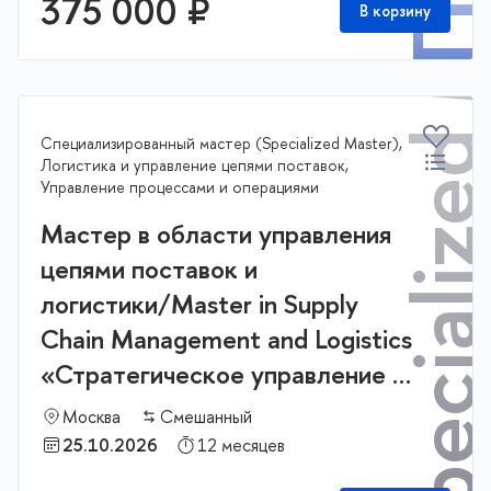
Specialized Mast
375 000 ₽
В корзину
Специализированный мастер (Specialized Master),
Логистика и управление цепями поставок,
Управление процессами и операциями
Мастер в области управления
цепями поставок и
логистики/Master in Supply
Chain Management and Logistics
«Стратегическое управление и
бизнес аналитика в логистике и
Москва
Смешанный
цепях поставок»
25.10.2026
12 месяцев