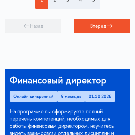
1
2
3
4
5
Назад
Вперед
Создание и развитие
бренда территории
Онлайн синхронный
5 месяцев
01.09.2026
Раскройте потенциал территорий и локальных
проектов с помощью профессиональных бренд-