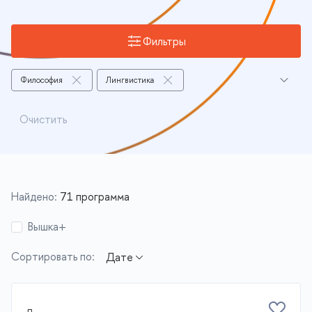
Фильтры
Философия
Лингвистика
Зарубежное регионоведение
Культурология
Очистить
Преподавание в вузе с применением передовых
технологий обучения
Филология
Преподавание иностранных языков
Преподавание в предметных областях
Найдено:
71 программа
История
Программы с актуальным набором
Вышка+
Сортировать по: