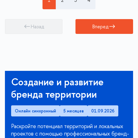
1
2
3
4
Назад
Вперед
Создание и развитие
бренда территории
Онлайн синхронный
5 месяцев
01.09.2026
Раскройте потенциал территорий и локальных
проектов с помощью профессиональных бренд-