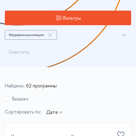
Фильтры
Медиакоммуникации
Связи с общественностью(PR)
Очистить
Управление маркетингом
Поведенческий менеджмент и маркетинг
Управление коммуникациями
Найдено:
62 программы
Управление клиентским опытом и взаимоотношениями
Вышка+
Интернет-маркетинг
Реклама
Сортировать по:
Маркетинговые исследования
Брендинг
Программы с актуальным набором