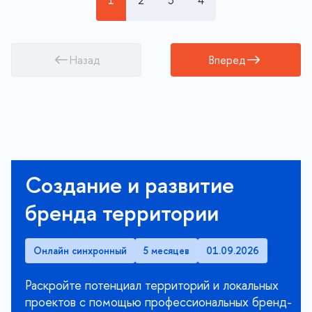
1
2
3
4
Назад
Вперед
Создание и развитие
бренда территории
Онлайн синхронный
5 месяцев
01.09.2026
Раскройте потенциал территорий и локальных
проектов с помощью профессиональных бренд-