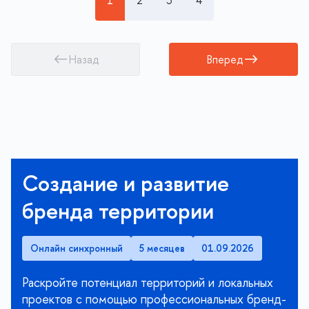
1
2
3
4
Назад
Вперед
Создание и развитие
бренда территории
Онлайн синхронный
5 месяцев
01.09.2026
Раскройте потенциал территорий и локальных
проектов с помощью профессиональных бренд-