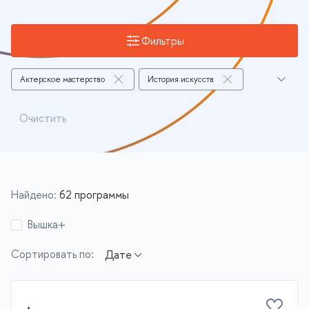
Фильтры
Актерское мастерство
История искусств
Дизайн среды и интерьера
Очистить
Современное искусство
Звуковое искусство(Саунд-арт), дизайн звука(Саунд-
дизайн)
Видеоискусство (Видеоарт)
Найдено:
62 программы
Анимация и иллюстрация
Вышка+
Коммуникационный дизайн
Мода
Сортировать по:
Дизайн цифровых продуктов
Промышленный дизайн