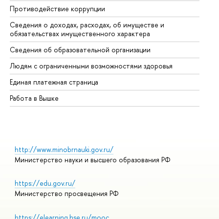
Противодействие коррупции
Це
Сведения о доходах, расходах, об имуществе и
Би
обязательствах имущественного характера
Об
Сведения об образовательной организации
Об
Людям с ограниченными возможностями здоровья
Единая платежная страница
Работа в Вышке
http://www.minobrnauki.gov.ru/
Министерство науки и высшего образования РФ
https://edu.gov.ru/
Министерство просвещения РФ
https://elearning.hse.ru/mooc