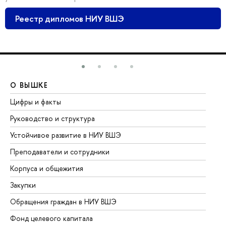
Реестр дипломов НИУ ВШЭ
О ВЫШКЕ
О
Цифры и факты
Ли
Руководство и структура
До
Устойчивое развитие в НИУ ВШЭ
Ол
Преподаватели и сотрудники
Пр
Корпуса и общежития
Вы
Закупки
Пр
Обращения граждан в НИУ ВШЭ
Ас
Фонд целевого капитала
До