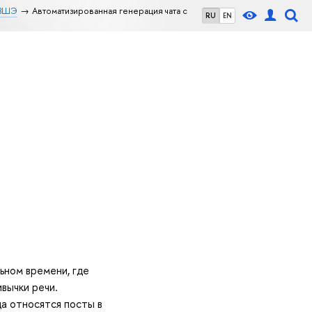
 ВШЭ
Автоматизированная генерация чата с
RU
EN
ьном времени, где
вычки речи.
а относятся посты в