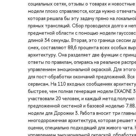
социальных сетях, отзывы о товарах и новостные
модели плохо справляются, когда нужно отвечать
которая решала бы эту задачу прямо на локальн
прямых трансляций. Сбор проводился долго и не
предметной области с помощью модели гауссовск
длиной 34 секунды. Вторая, это граница сессии 
смех, составляют 88,6 процента всех особых в
архитектуру. Она разделяет две функции с прин
ответы по правилам, опираясь на реальное расп
управлением эмоциональной окраской. Для этого 
для пост-обработки окончаний предложений. Вся
сервисам. На 110 входных сообщениях архитекту
быстрее, чем полная генерация модели EXAONE 3.5
участвовали 20 человек, и каждый метод получи
предложенной системой и базовой моделью 7.8B
модели для Дорожки 3. Работа вносит три главны
многодорожечная архитектура, которая решает к
оценки, специально подходящий для живого чата.
управлением эмоциональной окраской, обработка