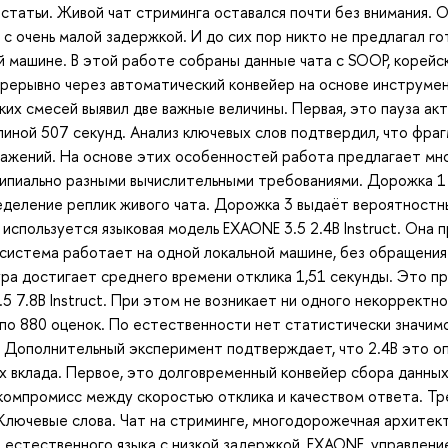
 статьи. Живой чат стриминга оставался почти без внимания.
 с очень малой задержкой. И до сих пор никто не предлагал г
ой машине. В этой работе собраны данные чата с SOOP, корей
прерывно через автоматический конвейер на основе инструмен
их смесей выявил две важные величины. Первая, это пауза ак
длиной 507 секунд. Анализ ключевых слов подтвердил, что фр
ыражений. На основе этих особенностей работа предлагает м
ципиально разными вычислительными требованиями. Дорожка 1
ределение реплик живого чата. Дорожка 3 выдаёт вероятностн
используется языковая модель EXAONE 3.5 2.4B Instruct. Она 
 система работает на одной локальной машине, без обращения
ра достигает среднего времени отклика 1,51 секунды. Это пр
 7.8B Instruct. При этом не возникает ни одного некорректно
л по 880 оценок. По естественности нет статистически значи
. Дополнительный эксперимент подтверждает, что 2.4B это о
х вклада. Первое, это долговременный конвейер сбора данных
омпромисс между скоростью отклика и качеством ответа. Тр
 Ключевые слова. Чат на стриминге, многодорожечная архитект
 естественного языка с низкой задержкой, EXAONE, управлени