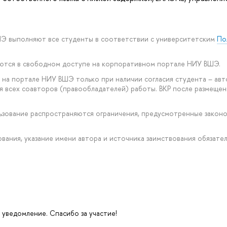
ШЭ выполняют все студенты в соответствии с университетским
По
уются в свободном доступе на корпоративном портале НИУ ВШЭ.
на портале НИУ ВШЭ только при наличии согласия студента – авт
ия всех соавторов (правообладателей) работы. ВКР после размещ
ользование распространяются ограничения, предусмотренные зако
рования, указание имени автора и источника заимствования обязател
 уведомление. Спасибо за участие!