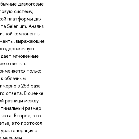
 Обычные диалоговые
отовую систему,
ской платформы для
та Selenium. Анализ
тивной компоненты
агменты, выражающие
ногодорожечную
 даёт мгновенные
ые ответы с
применяется только
 к облачным
имерно в 253 раза
го ответа. В оценке
мой разницы между
птимальный размер
 чата. Второе, это
етье, это протокол
ура, генерация с
е мнением,