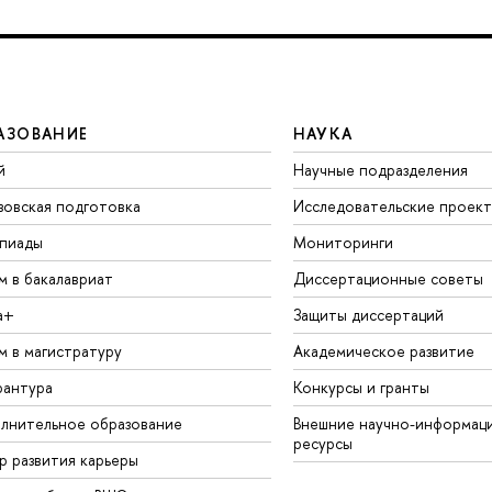
АЗОВАНИЕ
НАУКА
й
Научные подразделения
зовская подготовка
Исследовательские проек
пиады
Мониторинги
м в бакалавриат
Диссертационные советы
а+
Защиты диссертаций
м в магистратуру
Академическое развитие
рантура
Конкурсы и гранты
лнительное образование
Внешние научно-информац
ресурсы
р развития карьеры