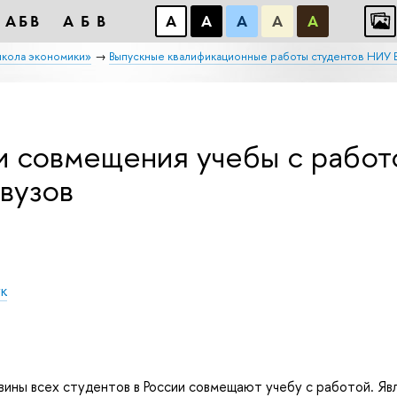
АБB
АБB
А
А
А
А
А
школа экономики»
Выпускные квалификационные работы студентов НИУ
 совмещения учебы с работ
вузов
ук
ины всех студентов в России совмещают учебу с работой. Явл