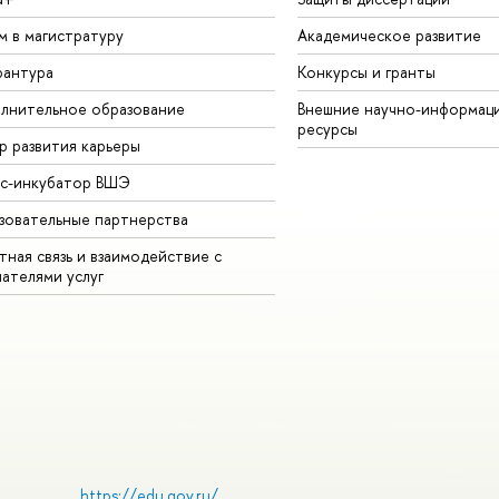
м в магистратуру
Академическое развитие
рантура
Конкурсы и гранты
лнительное образование
Внешние научно-информац
ресурсы
р развития карьеры
ес-инкубатор ВШЭ
зовательные партнерства
ная связь и взаимодействие с
чателями услуг
https://edu.gov.ru/