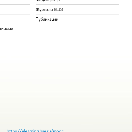
Журналы ВШЭ
Публикации
ионные
https://elearning.hse.ru/mooc