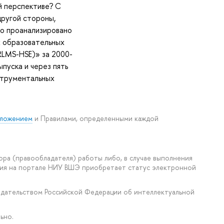
й перспективе? С
другой стороны,
ло проанализировано
х образовательных
RLMS-HSE)» за 2000-
пуска и через пять
струментальных
ложением
и Правилами, определенными каждой
ора (правообладателя) работы либо, в случае выполнения
ения на портале НИУ ВШЭ приобретает статус электронной
нодательством Российской Федерации об интеллектуальной
ьно.