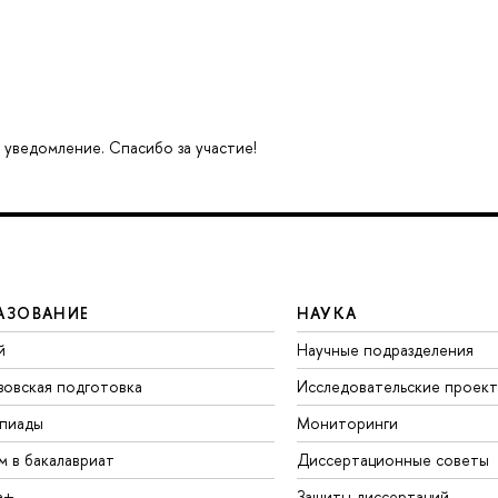
 уведомление. Спасибо за участие!
АЗОВАНИЕ
НАУКА
й
Научные подразделения
зовская подготовка
Исследовательские проек
пиады
Мониторинги
м в бакалавриат
Диссертационные советы
а+
Защиты диссертаций