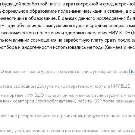
я будущей заработной платы в краткосрочной и среднесрочно
 формальное образование полезными навыками и связями, а с 
инвестиций в образование. В рамках данного исследования бы
м году обучения для выпускников вузов и средних специальны
 экономического положения и здоровья населения НИУ ВШЭ (
ьном влиянии совмещения на заработную плату сразу после вы
оотбора и эндогенности использовались методы Хекмана и ин
ШЭ выполняют все студенты в соответствии с университетским
По
уются в свободном доступе на корпоративном портале НИУ ВШЭ.
на портале НИУ ВШЭ только при наличии согласия студента – авт
ия всех соавторов (правообладателей) работы. ВКР после размещ
ользование распространяются ограничения, предусмотренные зако
рования, указание имени автора и источника заимствования обязател