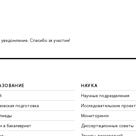
 уведомление. Спасибо за участие!
АЗОВАНИЕ
НАУКА
й
Научные подразделения
зовская подготовка
Исследовательские проек
пиады
Мониторинги
м в бакалавриат
Диссертационные советы
а+
Защиты диссертаций