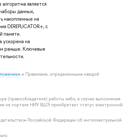
 алгоритма является
наборы данных,
ь накопленные на
ния DEREPLICATOR+, с
й памяти.
а ускорена на
ем раньше. Ключевые
ительности.
ложением
и Правилами, определенными каждой
ора (правообладателя) работы либо, в случае выполнения
ения на портале НИУ ВШЭ приобретает статус электронной
нодательством Российской Федерации об интеллектуальной
ьно.