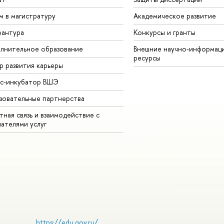
м в магистратуру
Академическое развитие
рантура
Конкурсы и гранты
лнительное образование
Внешние научно-информац
ресурсы
р развития карьеры
ес-инкубатор ВШЭ
зовательные партнерства
ная связь и взаимодействие с
чателями услуг
https://edu.gov.ru/