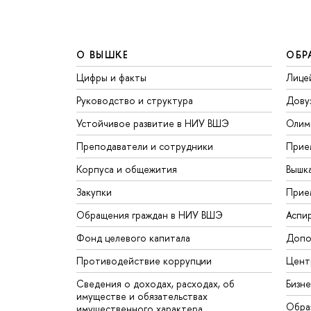
О ВЫШКЕ
ОБР
Цифры и факты
Лице
Руководство и структура
Дову
Устойчивое развитие в НИУ ВШЭ
Олим
Преподаватели и сотрудники
Прие
Корпуса и общежития
Вышк
Закупки
Прие
Обращения граждан в НИУ ВШЭ
Аспи
Фонд целевого капитала
Допо
Противодействие коррупции
Цент
Сведения о доходах, расходах, об
Бизн
имуществе и обязательствах
Обра
имущественного характера