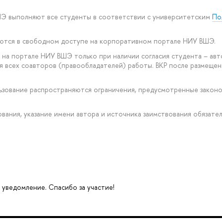
ШЭ выполняют все студенты в соответствии с университетским
По
уются в свободном доступе на корпоративном портале НИУ ВШЭ.
на портале НИУ ВШЭ только при наличии согласия студента – авт
ия всех соавторов (правообладателей) работы. ВКР после размещ
ользование распространяются ограничения, предусмотренные зако
рования, указание имени автора и источника заимствования обязател
 уведомление. Спасибо за участие!