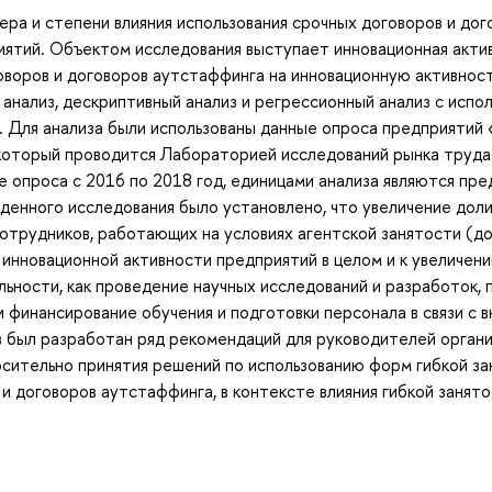
ера и степени влияния использования срочных договоров и до
иятий. Объектом исследования выступает инновационная акти
оворов и договоров аутстаффинга на инновационную активнос
анализ, дескриптивный анализ и регрессионный анализ с испо
 Для анализа были использованы данные опроса предприятий
, который проводится Лабораторией исследований рынка тру
 опроса с 2016 по 2018 год, единицами анализа являются пре
еденного исследования было установлено, что увеличение дол
сотрудников, работающих на условиях агентской занятости (д
 инновационной активности предприятий в целом и к увеличен
ьности, как проведение научных исследований и разработок, 
 финансирование обучения и подготовки персонала в связи с 
в был разработан ряд рекомендаций для руководителей орган
сительно принятия решений по использованию форм гибкой за
и договоров аутстаффинга, в контексте влияния гибкой занято