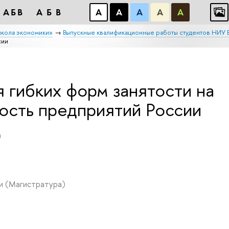
АБB
АБB
А
А
А
А
А
школа экономики»
Выпускные квалификационные работы студентов НИУ
сии
 гибких форм занятости на
ость предприятий России
а
ми
(Магистратура)