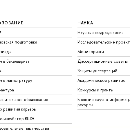
АЗОВАНИЕ
НАУКА
й
Научные подразделения
зовская подготовка
Исследовательские проек
пиады
Мониторинги
м в бакалавриат
Диссертационные советы
а+
Защиты диссертаций
м в магистратуру
Академическое развитие
рантура
Конкурсы и гранты
лнительное образование
Внешние научно-информац
ресурсы
р развития карьеры
ес-инкубатор ВШЭ
зовательные партнерства