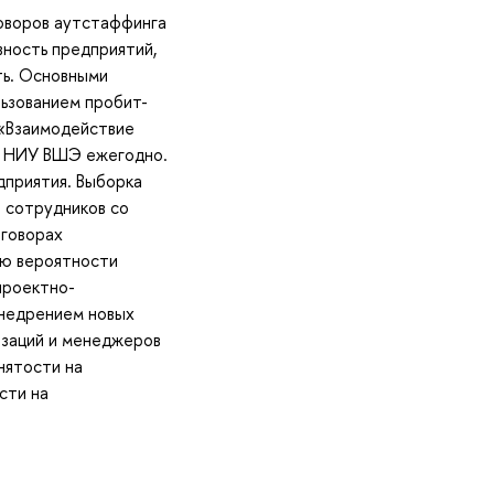
говоров аутстаффинга
вность предприятий,
ть. Основными
льзованием пробит-
 «Взаимодействие
да НИУ ВШЭ ежегодно.
дприятия. Выборка
и сотрудников со
оговорах
ию вероятности
проектно-
внедрением новых
изаций и менеджеров
нятости на
сти на