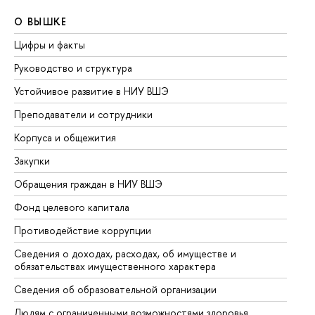
О ВЫШКЕ
О
Цифры и факты
Ли
Руководство и структура
До
Устойчивое развитие в НИУ ВШЭ
Ол
Преподаватели и сотрудники
Пр
Корпуса и общежития
Вы
Закупки
Пр
Обращения граждан в НИУ ВШЭ
Ас
Фонд целевого капитала
До
Противодействие коррупции
Це
Сведения о доходах, расходах, об имуществе и
Би
обязательствах имущественного характера
Об
Сведения об образовательной организации
Об
Людям с ограниченными возможностями здоровья