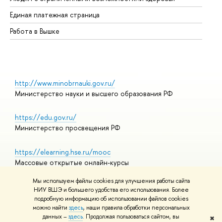
Единая платежная страница
Работа в Вышке
http://www.minobrnauki.gov.ru/
Министерство науки и высшего образования РФ
https://edu.gov.ru/
Министерство просвещения РФ
https://elearning.hse.ru/mooc
Массовые открытые онлайн-курсы
Мы используем файлы cookies для улучшения работы сайта
НИУ ВШЭ и большего удобства его использования. Более
подробную информацию об использовании файлов cookies
© НИУ ВШЭ 1993–2026
Адреса и контакты
можно найти
здесь
, наши правила обработки персональных
Условия использования материалов
данных –
здесь
. Продолжая пользоваться сайтом, вы
✖