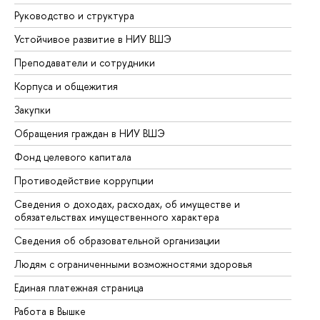
Руководство и структура
До
Устойчивое развитие в НИУ ВШЭ
Ол
Преподаватели и сотрудники
Пр
Корпуса и общежития
Вы
Закупки
Пр
Обращения граждан в НИУ ВШЭ
Ас
Фонд целевого капитала
До
Противодействие коррупции
Це
Сведения о доходах, расходах, об имуществе и
Би
обязательствах имущественного характера
Об
Сведения об образовательной организации
Об
Людям с ограниченными возможностями здоровья
Единая платежная страница
Работа в Вышке