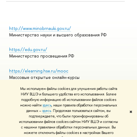
http://www.minobrnauki.gov.ru/
Министерство науки и высшего образования РФ
https://edu.gov.ru/
Министерство просвещения РФ
https://elearning.hse.ru/mooc
Массовые открытые онлайн-курсы
Мы используем файлы cookies для улучшения работы сайта
НИУ ВШЭ и большего удобства его использования. Более
подробную информацию об использовании файлов cookies
© НИУ ВШЭ 1993–2026
Адреса и контакты
можно найти
здесь
, наши правила обработки персональных
Условия использования материалов
данных –
здесь
. Продолжая пользоваться сайтом, вы
✖
подтверждаете, что были проинформированы об
Политика конфиденциальности
использовании файлов cookies сайтом НИУ ВШЭ и согласны
Правила применения рекомендательных технологий в НИУ ВШЭ
с нашими правилами обработки персональных данных. Вы
Карта сайта
можете отключить файлы cookies в настройках Вашего