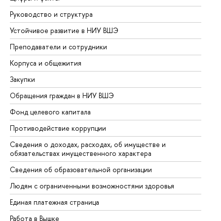
Руководство и структура
До
Устойчивое развитие в НИУ ВШЭ
Ол
Преподаватели и сотрудники
Пр
Корпуса и общежития
Вы
Закупки
Пр
Обращения граждан в НИУ ВШЭ
Ас
Фонд целевого капитала
До
Противодействие коррупции
Це
Сведения о доходах, расходах, об имуществе и
Би
обязательствах имущественного характера
Об
Сведения об образовательной организации
Об
Людям с ограниченными возможностями здоровья
Единая платежная страница
Работа в Вышке