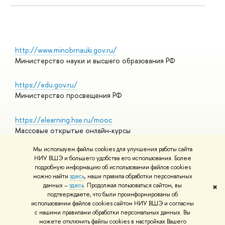
http://www.minobrnauki.gov.ru/
Министерство науки и высшего образования РФ
https://edu.gov.ru/
Министерство просвещения РФ
https://elearning.hse.ru/mooc
Массовые открытые онлайн-курсы
Мы используем файлы cookies для улучшения работы сайта
НИУ ВШЭ и большего удобства его использования. Более
подробную информацию об использовании файлов cookies
© НИУ ВШЭ 1993–2026
Адреса и контакты
можно найти
здесь
, наши правила обработки персональных
Условия использования материалов
данных –
здесь
. Продолжая пользоваться сайтом, вы
✖
подтверждаете, что были проинформированы об
Политика конфиденциальности
использовании файлов cookies сайтом НИУ ВШЭ и согласны
Правила применения рекомендательных технологий в НИУ ВШЭ
с нашими правилами обработки персональных данных. Вы
Карта сайта
можете отключить файлы cookies в настройках Вашего