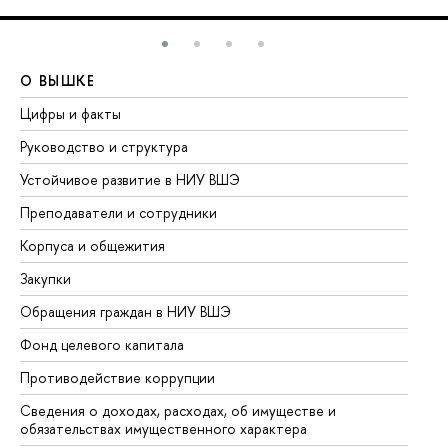
О ВЫШКЕ
О
Цифры и факты
Ли
Руководство и структура
До
Устойчивое развитие в НИУ ВШЭ
Ол
Преподаватели и сотрудники
Пр
Корпуса и общежития
Вы
Закупки
Пр
Обращения граждан в НИУ ВШЭ
Ас
Фонд целевого капитала
До
Противодействие коррупции
Це
Сведения о доходах, расходах, об имуществе и
Би
обязательствах имущественного характера
Об