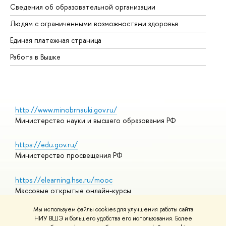
Сведения об образовательной организации
Об
Людям с ограниченными возможностями здоровья
Единая платежная страница
Работа в Вышке
http://www.minobrnauki.gov.ru/
Министерство науки и высшего образования РФ
https://edu.gov.ru/
Министерство просвещения РФ
https://elearning.hse.ru/mooc
Массовые открытые онлайн-курсы
Мы используем файлы cookies для улучшения работы сайта
НИУ ВШЭ и большего удобства его использования. Более