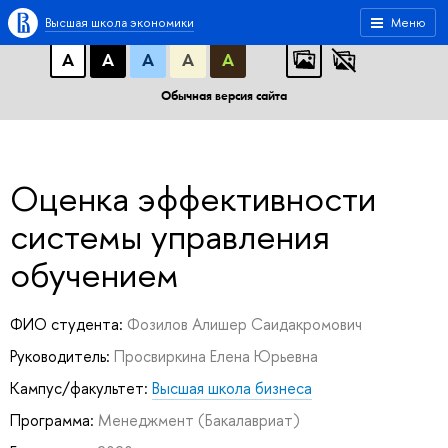
A
A
A
АБB
АБB
АБB
Высшая школа экономики
Меню
А
А
А
А
А
Обычная версия сайта
Оценка эффективности
системы управления
обучением
ФИО студента:
Фозилов Алишер Саидакромович
Руководитель:
Просвиркина Елена Юрьевна
Кампус/факультет:
Высшая школа бизнеса
Программа:
Менеджмент
(Бакалавриат)