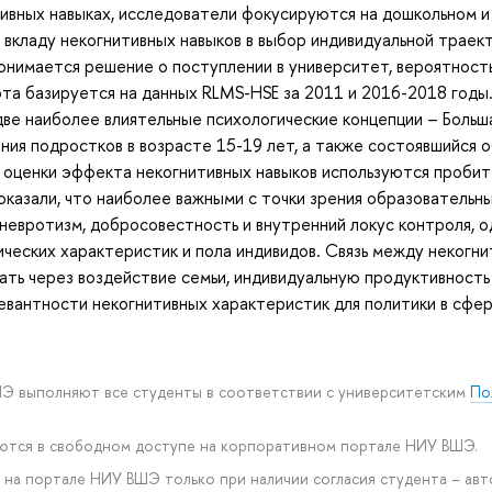
итивных навыках, исследователи фокусируются на дошкольном и
 вкладу некогнитивных навыков в выбор индивидуальной траек
нимается решение о поступлении в университет, вероятность
ота базируется на данных RLMS-HSE за 2011 и 2016-2018 годы.
ве наиболее влиятельные психологические концепции – Больша
ия подростков в возрасте 15-19 лет, а также состоявшийся 
я оценки эффекта некогнитивных навыков используются пробит
оказали, что наиболее важными с точки зрения образовательн
невротизм, добросовестность и внутренний локус контроля, 
ических характеристик и пола индивидов. Связь между некогн
ть через воздействие семьи, индивидуальную продуктивность
евантности некогнитивных характеристик для политики в сфе
ШЭ выполняют все студенты в соответствии с университетским
По
уются в свободном доступе на корпоративном портале НИУ ВШЭ.
на портале НИУ ВШЭ только при наличии согласия студента – авт