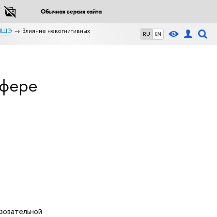
Обычная версия сайта
 ВШЭ
Влияние некогнитивных
RU
EN
сфере
азовательной