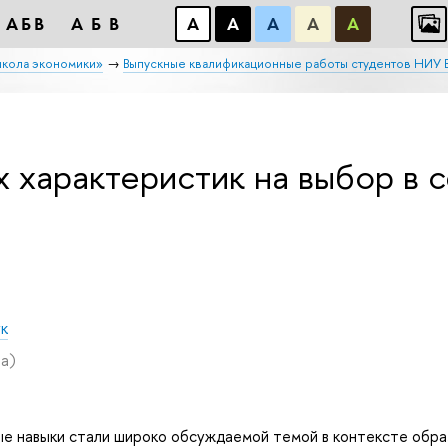
АБB
АБB
А
А
А
А
А
школа экономики»
Выпускные квалификационные работы студентов НИУ
х характеристик на выбор в 
ук
а)
ые навыки стали широко обсуждаемой темой в контексте обр