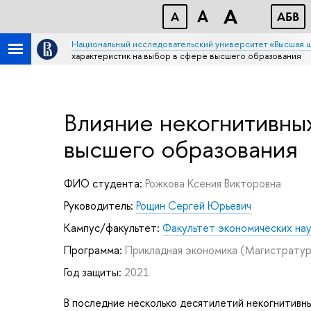
A
A
A
АБB
Национальный исследовательский университет «Высшая 
характеристик на выбор в сфере высшего образования
Влияние некогнитивны
высшего образования
ФИО студента:
Рожкова Ксения Викторовна
Руководитель:
Рощин Сергей Юрьевич
Кампус/факультет:
Факультет экономических на
Программа:
Прикладная экономика
(Магистратур
Год защиты:
2021
В последние несколько десятилетий некогнитивн