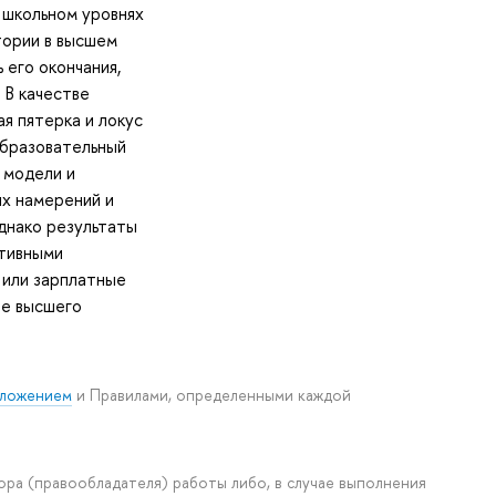
 школьном уровнях
тории в высшем
 его окончания,
 В качестве
я пятерка и локус
образовательный
 модели и
ых намерений и
однако результаты
итивными
 или зарплатные
ре высшего
ложением
и Правилами, определенными каждой
ора (правообладателя) работы либо, в случае выполнения