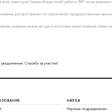
ия всех соавторов (правообладателей) работы. ВКР после размещ
ользование распространяются ограничения, предусмотренные зако
рования, указание имени автора и источника заимствования обязател
 уведомление. Спасибо за участие!
АЗОВАНИЕ
НАУКА
й
Научные подразделения