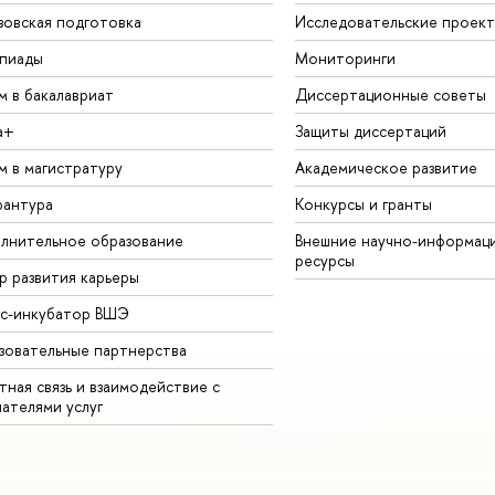
зовская подготовка
Исследовательские проек
пиады
Мониторинги
м в бакалавриат
Диссертационные советы
а+
Защиты диссертаций
м в магистратуру
Академическое развитие
рантура
Конкурсы и гранты
лнительное образование
Внешние научно-информац
ресурсы
р развития карьеры
ес-инкубатор ВШЭ
зовательные партнерства
ная связь и взаимодействие с
чателями услуг