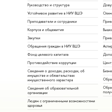
Руководство и структура
Дову
Устойчивое развитие в НИУ ВШЭ
Олим
Преподаватели и сотрудники
Прие
Корпуса и общежития
Вышк
Закупки
Прие
Обращения граждан в НИУ ВШЭ
Аспи
Фонд целевого капитала
Допо
Противодействие коррупции
Цент
Сведения о доходах, расходах, об
Бизн
имуществе и обязательствах
Обра
имущественного характера
Обрат
Сведения об образовательной
полу
организации
Людям с ограниченными возможностями
здоровья