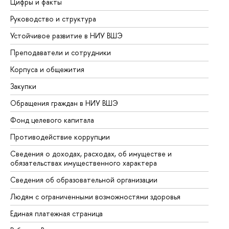
Цифры и факты
Ли
Руководство и структура
До
Устойчивое развитие в НИУ ВШЭ
Ол
Преподаватели и сотрудники
Пр
Корпуса и общежития
Вы
Закупки
Пр
Обращения граждан в НИУ ВШЭ
Ас
Фонд целевого капитала
До
Противодействие коррупции
Це
Сведения о доходах, расходах, об имуществе и
Би
обязательствах имущественного характера
Об
Сведения об образовательной организации
Об
Людям с ограниченными возможностями здоровья
Единая платежная страница