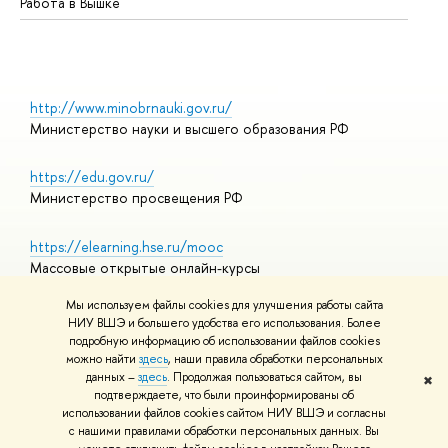
Работа в Вышке
http://www.minobrnauki.gov.ru/
Министерство науки и высшего образования РФ
https://edu.gov.ru/
Министерство просвещения РФ
https://elearning.hse.ru/mooc
Массовые открытые онлайн-курсы
Мы используем файлы cookies для улучшения работы сайта
НИУ ВШЭ и большего удобства его использования. Более
подробную информацию об использовании файлов cookies
© НИУ ВШЭ 1993–2026
Адреса и контакты
можно найти
здесь
, наши правила обработки персональных
Условия использования материалов
данных –
здесь
. Продолжая пользоваться сайтом, вы
✖
подтверждаете, что были проинформированы об
Политика конфиденциальности
использовании файлов cookies сайтом НИУ ВШЭ и согласны
Правила применения рекомендательных технологий в НИУ ВШЭ
с нашими правилами обработки персональных данных. Вы
Карта сайта