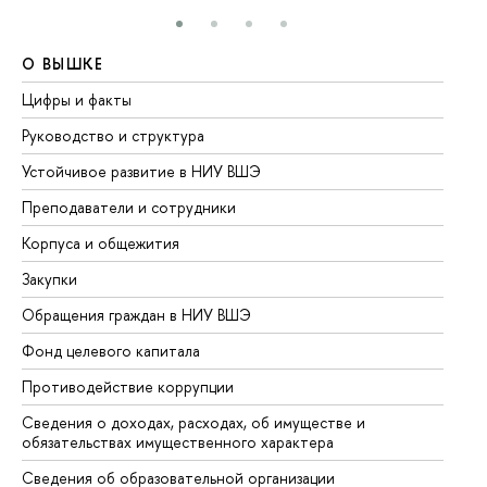
О ВЫШКЕ
О
Цифры и факты
Ли
Руководство и структура
До
Устойчивое развитие в НИУ ВШЭ
Ол
Преподаватели и сотрудники
Пр
Корпуса и общежития
Вы
Закупки
Пр
Обращения граждан в НИУ ВШЭ
Ас
Фонд целевого капитала
До
Противодействие коррупции
Це
Сведения о доходах, расходах, об имуществе и
Би
обязательствах имущественного характера
Об
Сведения об образовательной организации