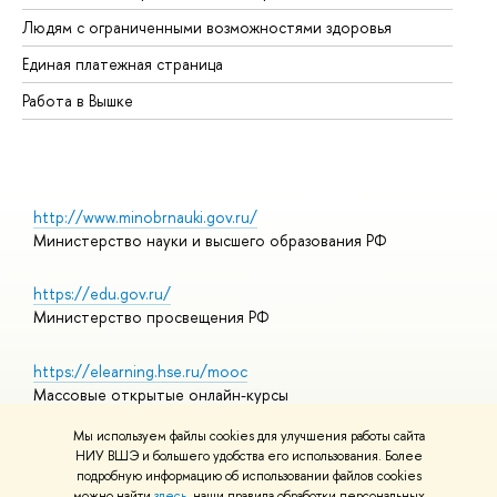
Об
Людям с ограниченными возможностями здоровья
Единая платежная страница
Работа в Вышке
http://www.minobrnauki.gov.ru/
Министерство науки и высшего образования РФ
https://edu.gov.ru/
Министерство просвещения РФ
https://elearning.hse.ru/mooc
Массовые открытые онлайн-курсы
Мы используем файлы cookies для улучшения работы сайта
НИУ ВШЭ и большего удобства его использования. Более
подробную информацию об использовании файлов cookies
© НИУ ВШЭ 1993–2026
Адреса и контакты
можно найти
здесь
, наши правила обработки персональных