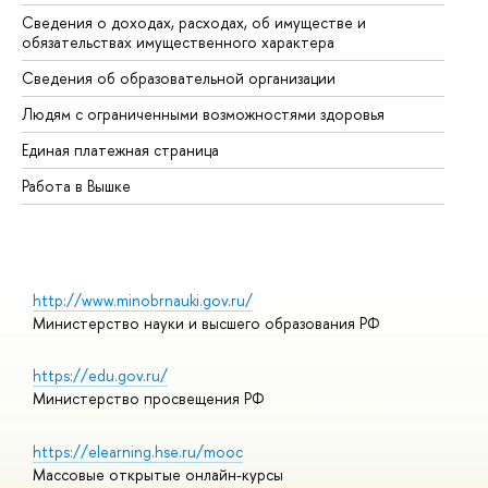
Сведения о доходах, расходах, об имуществе и
Би
обязательствах имущественного характера
Об
Сведения об образовательной организации
Об
Людям с ограниченными возможностями здоровья
Единая платежная страница
Работа в Вышке
http://www.minobrnauki.gov.ru/
Министерство науки и высшего образования РФ
https://edu.gov.ru/
Министерство просвещения РФ
https://elearning.hse.ru/mooc
Массовые открытые онлайн-курсы