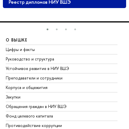
Реестр дипломов НИУ ВШЭ
О ВЫШКЕ
О
Цифры и факты
Ли
Руководство и структура
До
Устойчивое развитие в НИУ ВШЭ
Ол
Преподаватели и сотрудники
Пр
Корпуса и общежития
Вы
Закупки
Пр
Обращения граждан в НИУ ВШЭ
Ас
Фонд целевого капитала
До
Противодействие коррупции
Це