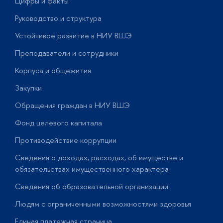
Цифры и факты
Л
Руководство и структура
Д
Устойчивое развитие в НИУ ВШЭ
О
Преподаватели и сотрудники
П
Корпуса и общежития
В
Закупки
П
Обращения граждан в НИУ ВШЭ
А
Фонд целевого капитала
Д
Противодействие коррупции
Ц
Сведения о доходах, расходах, об имуществе и
Б
обязательствах имущественного характера
О
Сведения об образовательной организации
О
Людям с ограниченными возможностями здоровья
у
Единая платежная страница