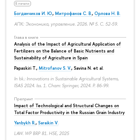
В печати
Богданчиков И. Ю.
,
Митрофанов С. В.
,
Орлова Н. В.
АПК: Экономика, управление. 2026. № 5.
С. 52-59.
Глава в книге
Analysis of the Impact of Agricultural Application of
Fertilizers on the Balance of Basic Nutrients and
Sustainability of Agriculture in Spain
Papaskiri T.,
Mitrofanov S. V.
, Savina N. et al.
In bk.: Innovations in Sustainable Agricultural Systems,
ISAS 2024. Iss. 1. Cham: Springer, 2024.
P. 86-99.
Препринт
Impact of Technological and Structural Changes on
Total Factor Productivity in the Russian Grain Industry
Yanbykh R.
,
Saraikin V.
LAW. WP BRP 81. HSE, 2025