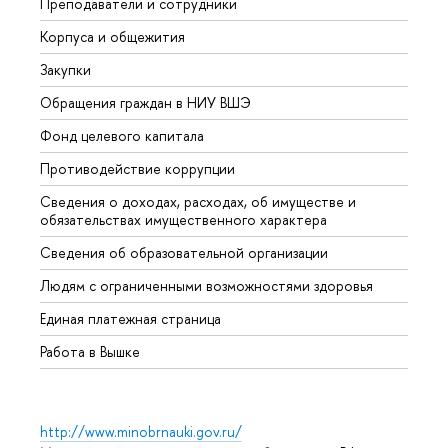
Преподаватели и сотрудники
Прием
Корпуса и общежития
Вышк
Закупки
Прием
Обращения граждан в НИУ ВШЭ
Аспир
Фонд целевого капитала
Допол
Противодействие коррупции
Центр
Сведения о доходах, расходах, об имуществе и
Бизне
обязательствах имущественного характера
Образ
Сведения об образовательной организации
Обрат
Людям с ограниченными возможностями здоровья
Единая платежная страница
Работа в Вышке
http://www.minobrnauki.gov.ru/