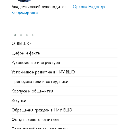
Академический руководитель
–
Орлова Надежда
Владимировна
О ВЫШКЕ
ОБР
Цифры и факты
Лице
Руководство и структура
Довуз
Устойчивое развитие в НИУ ВШЭ
Олим
Преподаватели и сотрудники
Прием
Корпуса и общежития
Вышк
Закупки
Прием
Обращения граждан в НИУ ВШЭ
Аспир
Фонд целевого капитала
Допол
Противодействие коррупции
Центр