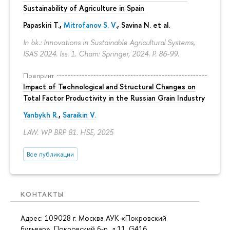
Sustainability of Agriculture in Spain
Papaskiri T.,
Mitrofanov S. V.
, Savina N. et al.
In bk.: Innovations in Sustainable Agricultural Systems,
ISAS 2024. Iss. 1. Cham: Springer, 2024.
P. 86-99.
Препринт
Impact of Technological and Structural Changes on
Total Factor Productivity in the Russian Grain Industry
Yanbykh R.
,
Saraikin V.
LAW. WP BRP 81. HSE, 2025
Все публикации
КОНТАКТЫ
Адрес: 109028 г. Москва АУК «Покровский
бульвар», Покровский б-р, д.11, G416