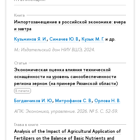
Книга
Импортозамещение в российской экономике: вчера
и завтра
Кузьминов Я. И.
,
Симачев Ю. В.
,
Кузык М. Г.
и др.
М.: Издательский дом НИУ ВШЭ, 2024.
Статья
Экономическая оценка влияния технической
оснащённости на уровень самообеспеченности
региона зерном (на примере Рязанской области)
В печати
Богданчиков И. Ю.
,
Митрофанов С. В.
,
Орлова Н. В.
АПК: Экономика, управление. 2026. № 5.
С. 52-59.
Глава в книге
Analysis of the Impact of Agricultural Application of
Fertilizers on the Balance of Basic Nutrients and