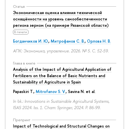
Статья
Экономическая оценка влияния технической
оснащённости на уровень самообеспеченности
региона зерном (на примере Рязанской области)
В печати
Богданчиков И. Ю.
,
Митрофанов С. В.
,
Орлова Н. В.
АПК: Экономика, управление. 2026. № 5.
С. 52-59.
Глава в книге
Analysis of the Impact of Agricultural Application of
Fertilizers on the Balance of Basic Nutrients and
Sustainability of Agriculture in Spain
Papaskiri T.,
Mitrofanov S. V.
, Savina N. et al.
In bk.: Innovations in Sustainable Agricultural Systems,
ISAS 2024. Iss. 1. Cham: Springer, 2024.
P. 86-99.
Препринт
Impact of Technological and Structural Changes on