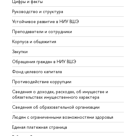
Цифры и факты
Лице
Руководство и структура
Довуз
Устойчивое развитие в НИУ ВШЭ
Олим
Преподаватели и сотрудники
Прием
Корпуса и общежития
Вышк
Закупки
Прием
Обращения граждан в НИУ ВШЭ
Аспир
Фонд целевого капитала
Допол
Противодействие коррупции
Центр
Сведения о доходах, расходах, об имуществе и
Бизне
обязательствах имущественного характера
Образ
Сведения об образовательной организации
Обрат
Людям с ограниченными возможностями здоровья
Единая платежная страница